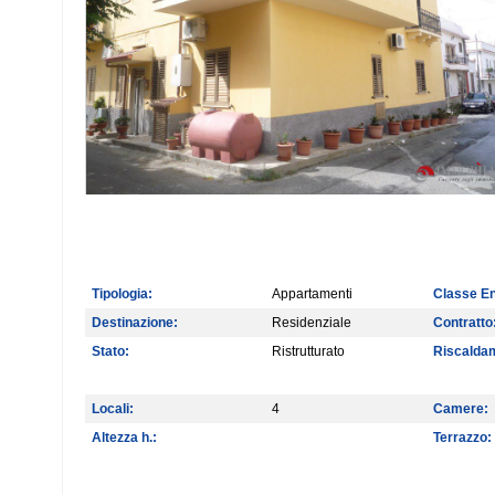
Tipologia:
Appartamenti
Classe En
Destinazione:
Residenziale
Contratto
Stato:
Ristrutturato
Riscalda
Locali:
4
Camere:
Altezza h.:
Terrazzo: