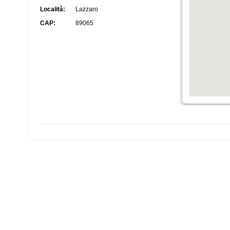
Località:
Lazzaro
CAP:
89065