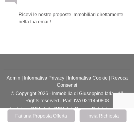
Ricevi le nostre proposte immobiliari direttamente
nella tua email!
Admin
|
Informativa Privacy
|
Informativa Cookie
|
Revoca
Consensi
© Copyright 2026 - Immobilia di Giuseppina Iaria - All
Rights reserved - Part. IVA 0311450808
Iscrizione REA della CCIAA di Reggio Calabria n. RC-
Fai una Proposta Offerta
Invia Richiesta
210924
Software gestionale immobiliare - GestionaleRe.it