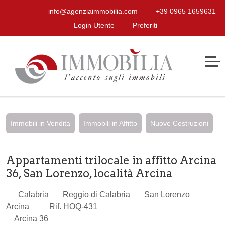
info@agenziaimmobilia.com
+39 0965 1659631
Login Utente
Preferiti
Immobili in Vendita
Immobili in Affitto
Nuove Costruzioni
Appartamenti trilocale in affitto Arcina
36, San Lorenzo, località Arcina
Calabria
Reggio di Calabria
San Lorenzo
Arcina
Rif. HOQ-431
Arcina 36