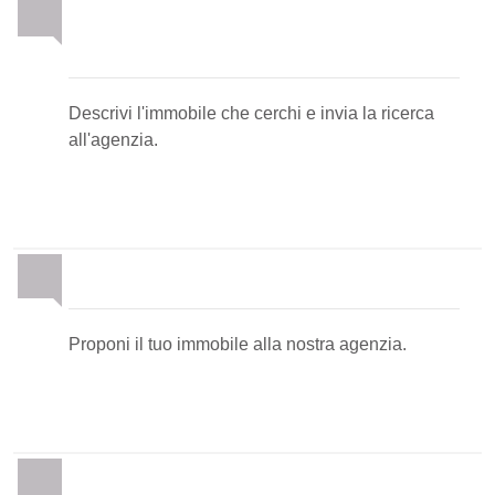
Invia la tua ricerca
all'agenzia
Descrivi l'immobile che cerchi e invia la ricerca
all'agenzia.
Proponi il Tuo Immobile
Proponi il tuo immobile alla nostra agenzia.
Newsletter Immobiliare