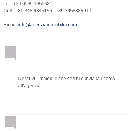
Tel.:
+39 0965 1659631
Cell.: +39 348 9345156 - +39 3458835940
Email:
info@agenziaimmobilia.com
Invia la tua ricerca
all'agenzia
Descrivi l'immobile che cerchi e invia la ricerca
all'agenzia.
Proponi il Tuo Immobile