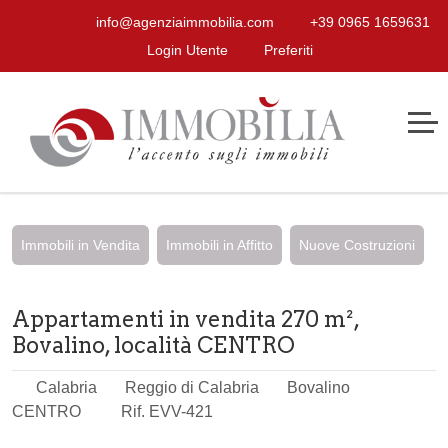
info@agenziaimmobilia.com
+39 0965 1659631
Login Utente
Preferiti
Immobili in Vendita
Immobili in Affitto
Nuove Costruzioni
Appartamenti in vendita 270 m²,
Bovalino, località CENTRO
Calabria
Reggio di Calabria
Bovalino
CENTRO
Rif. EVV-421