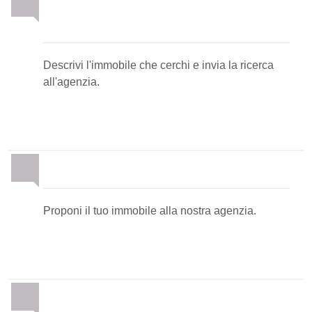
Invia la tua ricerca
all'agenzia
Descrivi l'immobile che cerchi e invia la ricerca
all'agenzia.
Proponi il Tuo Immobile
Proponi il tuo immobile alla nostra agenzia.
Newsletter Immobiliare