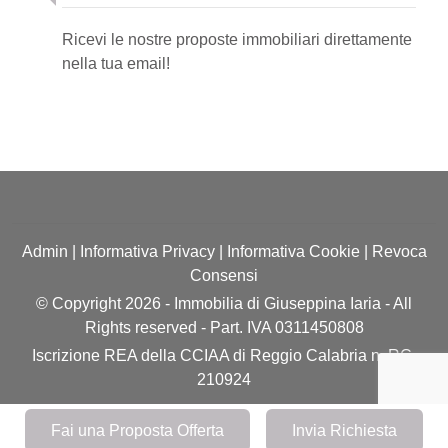
Ricevi le nostre proposte immobiliari direttamente
nella tua email!
Admin
|
Informativa Privacy
|
Informativa Cookie
|
Revoca
Consensi
© Copyright 2026 - Immobilia di Giuseppina Iaria - All
Rights reserved - Part. IVA 0311450808
Iscrizione REA della CCIAA di Reggio Calabria n. RC-
210924
Software gestionale immobiliare - GestionaleRe.it
Fai una Proposta Offerta
Invia Richiesta