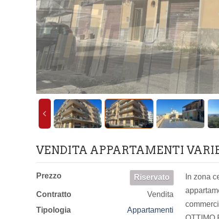
VENDITA APPARTAMENTI VARI
Prezzo
In zona c
Riservato
appartame
Contratto
Vendita
commercia
Tipologia
Appartamenti
OTTIMO 