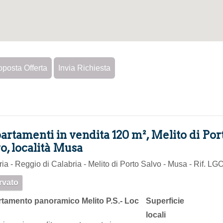
oposta Offerta
Invia Richiesta
rtamenti in vendita 120 m², Melito di Por
o, località Musa
ia - Reggio di Calabria - Melito di Porto Salvo - Musa - Rif. LG
rvato
tamento panoramico Melito P.S.- Loc
Superficie
locali