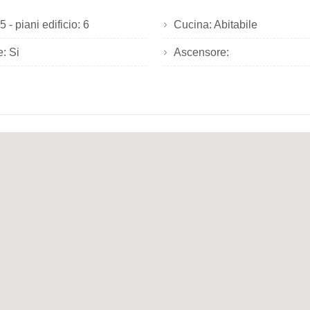
 - piani edificio: 6
Cucina: Abitabile
: Si
Ascensore: