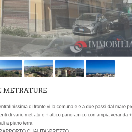
E METRATURE
entralinissima di fronte villa comunale e a due passi dal mare 
nti di varie metrature + attico panoramico con ampia veranda + 
li a piano terra.
RAPPORTO QUALITA'-PREZZO