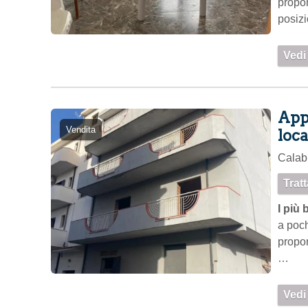
propo
posiz
primo
Vedi
Appa
Vendita
loca
Calabr
Trat
I più 
a poch
propon
…
Vedi