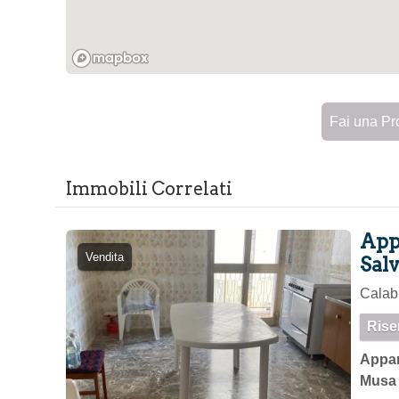
Fai una Pr
Immobili Correlati
Appa
Vendita
Salv
Calabr
Rise
Appar
Musa