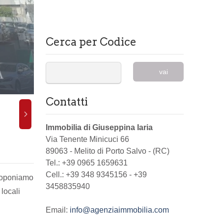
Cerca per Codice
vai
Contatti
Immobilia di Giuseppina Iaria
Via Tenente Minicuci 66
89063
-
Melito di Porto Salvo
-
(RC)
Tel.:
+39 0965 1659631
Cell.: +39 348 9345156 - +39
proponiamo
3458835940
locali
Email:
info@agenziaimmobilia.com