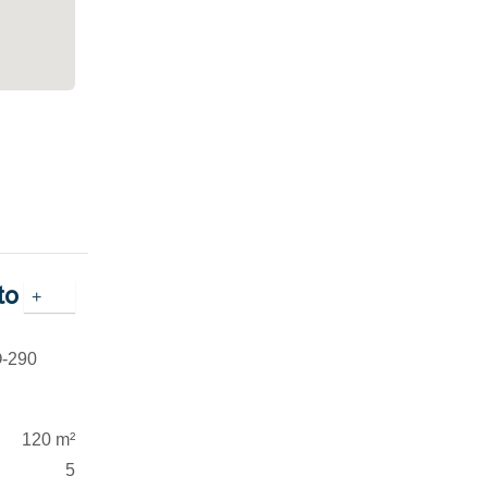
to
+
O-290
120 m²
5