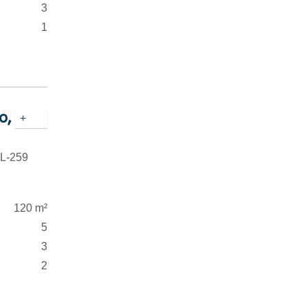
3
1
o,
+
NL-259
120 m²
5
3
2