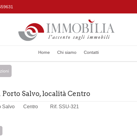
659631
Home
Chi siamo
Contatti
zioni
 Porto Salvo, località Centro
to Salvo
Centro
Rif. SSU-321