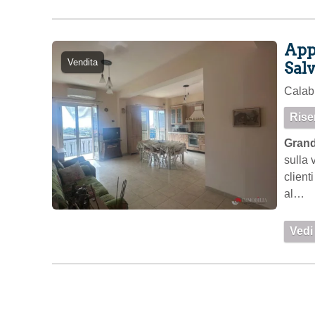
Appa
Vendita
Salv
Calabr
Rise
Grand
sulla 
client
al…
Vedi