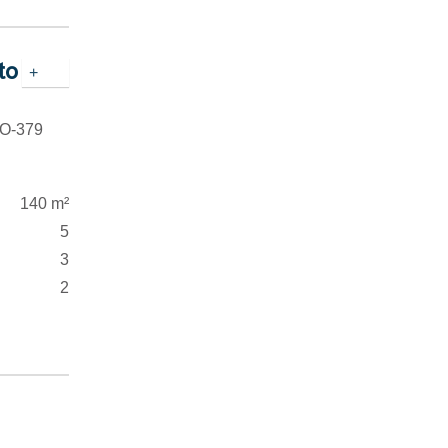
to
+
APO-379
140 m²
5
3
2