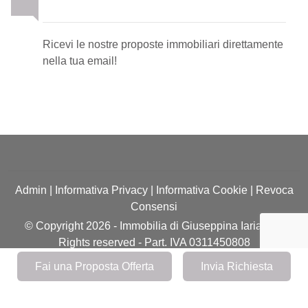
Newsletter Immobiliare
Ricevi le nostre proposte immobiliari direttamente
nella tua email!
Admin
|
Informativa Privacy
|
Informativa Cookie
|
Revoca
Consensi
© Copyright 2026 - Immobilia di Giuseppina Iaria - All
Rights reserved - Part. IVA 0311450808
Iscrizione REA della CCIAA di Reggio Calabria n. RC-
Fai una Proposta Offerta
Invia Richiesta
210924