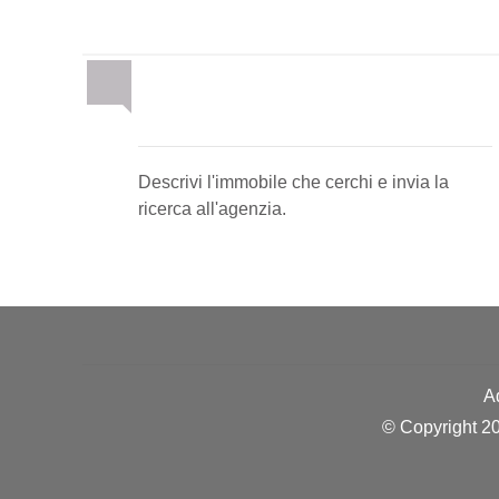
Invia la tua ricerca
all'agenzia
Descrivi l'immobile che cerchi e invia la
ricerca all'agenzia.
A
© Copyright 20