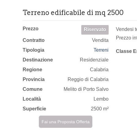
Terreno edificabile di mq 2500
Prezzo
Vendesi te
Riservato
Prezzo in
Contratto
Vendita
Tipologia
Terreni
Classe E
Destinazione
Residenziale
Regione
Calabria
Provincia
Reggio di Calabria
Comune
Melito di Porto Salvo
Località
Lembo
Superficie
2500 m²
Fai una Proposta Offerta