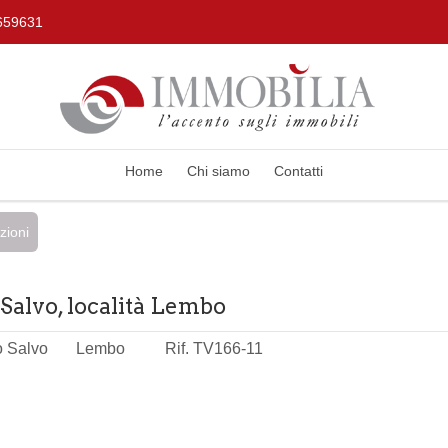
659631
Home
Chi siamo
Contatti
zioni
 Salvo, località Lembo
to Salvo
Lembo
Rif. TV166-11