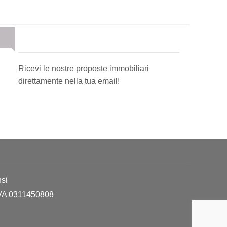
Newsletter Immobiliare
Ricevi le nostre proposte immobiliari
direttamente nella tua email!
si
 IVA 0311450808