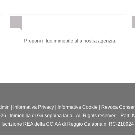
Proponi il Tuo Immobile
Proponi il tuo immobile alla nostra agenzia.
dmin
|
Informativa Privacy
|
Informativa Cookie
|
Revoca Consen
26 - Immobilia di Giuseppina Iaria - All Rights reserved - Part.
Iscrizione REA della CCIAA di Reggio Calabria n. RC-210924