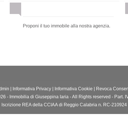
Proponi il Tuo Immobile
Proponi il tuo immobile alla nostra agenzia.
dmin
|
Informativa Privacy
|
Informativa Cookie
|
Revoca Consen
26 - Immobilia di Giuseppina Iaria - All Rights reserved - Part.
Iscrizione REA della CCIAA di Reggio Calabria n. RC-210924