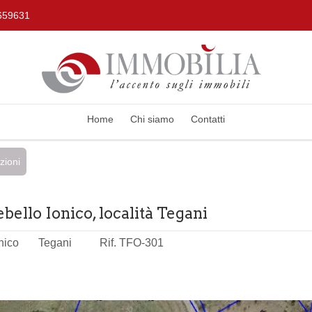
659631
Home
Chi siamo
Contatti
zioni
ello Ionico, località Tegani
nico
Tegani
Rif. TFO-301