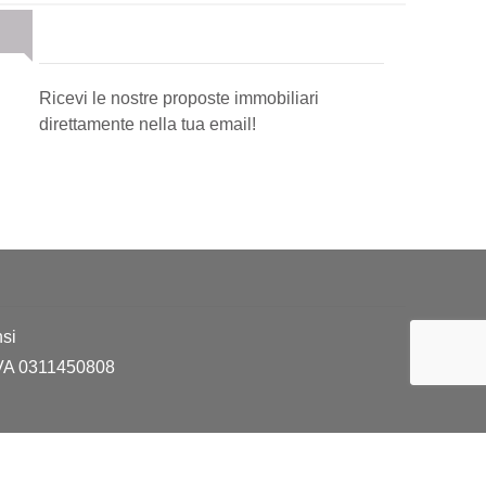
Newsletter Immobiliare
Ricevi le nostre proposte immobiliari
direttamente nella tua email!
si
 IVA 0311450808
Software gestionale immobiliare - GestionaleRe.it