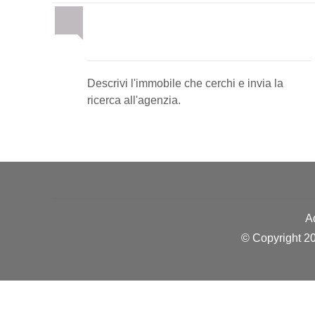
Invia la tua ricerca
all'agenzia
Descrivi l'immobile che cerchi e invia la
ricerca all'agenzia.
A
© Copyright 20