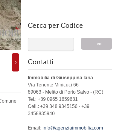
Cerca per Codice
vai
Contatti
Immobilia di Giuseppina Iaria
Via Tenente Minicuci 66
89063
-
Melito di Porto Salvo
-
(RC)
Tel.:
+39 0965 1659631
l Comune
Cell.: +39 348 9345156 - +39
3458835940
Email:
info@agenziaimmobilia.com